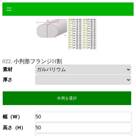
内
容
を
ス
キ
ッ
プ
022. 小判形フランジH割
素材
厚さ
外周を選択
幅（W）
高さ（H）