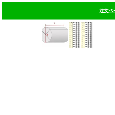
内
注文ペ
容
を
ス
キ
ッ
プ