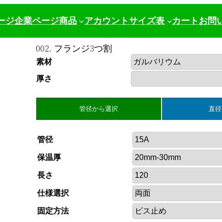
ージ
企業ページ
商品
アカウント
サイズ表
カート
お問
002. フランジ3つ割
素材
厚さ
管径から選択
直径
管径
保温厚
長さ
仕様選択
固定方法